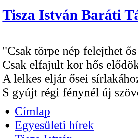
Tisza István Baráti T
"Csak törpe nép felejthet ő
Csak elfajult kor hős elődök
A lelkes eljár ősei sírlakáho
S gyújt régi fénynél új szöv
Címlap
Egyesületi hírek